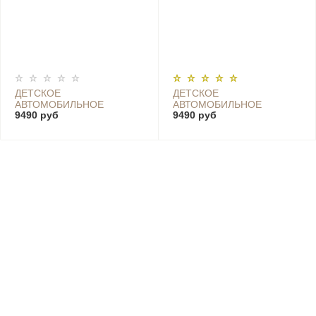
ДЕТСКОЕ
ДЕТСКОЕ
АВТОМОБИЛЬНОЕ
АВТОМОБИЛЬНОЕ
9490 руб
9490 руб
КРЕСЛО QBORN CHILD
КРЕСЛО QBORN CHILD
SAFETY SEAT QQ666
SAFETY SEAT QQ666
GRAY
BLUE