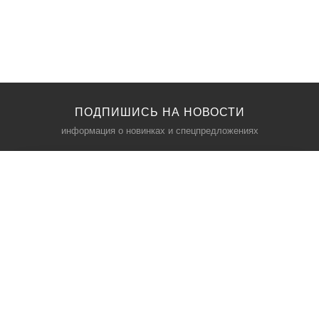
ПОДПИШИСЬ НА НОВОСТИ
информация о новинках и спецпредложениях
КАТАЛОГ
⠀
Кресла компьютерные
Пылесосы
Кронштейны для монитора
Чемоданы