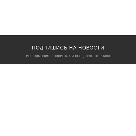
ПОДПИШИСЬ НА НОВОСТИ
информация о новинках и спецпредложениях
КАТАЛОГ
⠀
Кресла компьютерные
Пылесосы
Кронштейны для монитора
Чемоданы