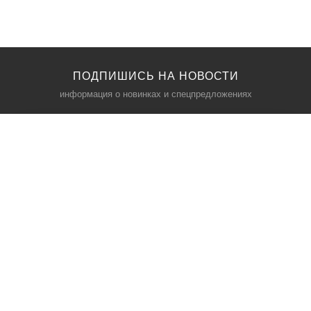
ПОДПИШИСЬ НА НОВОСТИ
информация о новинках и спецпредложениях
КАТАЛОГ
⠀
Кресла компьютерные
Пылесосы
Кронштейны для монитора
Чемоданы
Кронштейны для телевизора
Мультиварки