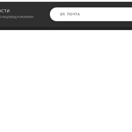
ОСТИ
 спецпредложениях
КАТАЛОГ
⠀
Кресла компьютерные
Пылесосы
Кронштейны для монитора
Чемоданы
Кронштейны для телевизора
Мультиварки
Кронштейн для микрофонов
Аквариумы
Кулеры для телефонов
Телескопы