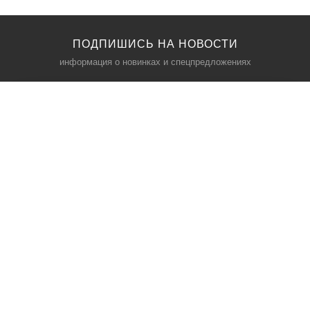
ПОДПИШИСЬ НА НОВОСТИ
информация о новинках и спецпредложениях
КАТАЛОГ
⠀
Кресла компьютерные
Пылесосы
Кронштейны для монитора
Чемоданы
Кронштейны для телевизора
Мультиварки
Кронштейн для микрофонов
Аквариумы