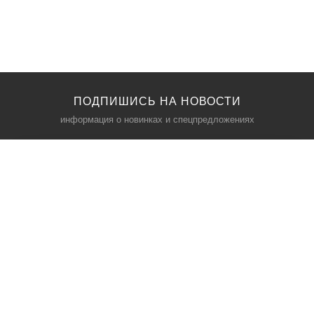
ПОДПИШИСЬ НА НОВОСТИ
информация о новинках и спецпредложениях
КАТАЛОГ
⠀
Кресла компьютерные
Пылесосы
Кронштейны для монитора
Чемоданы