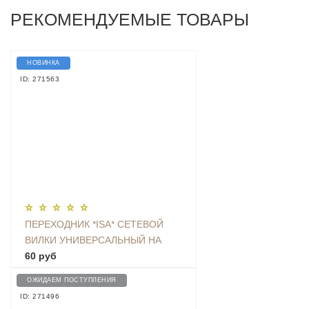
РЕКОМЕНДУЕМЫЕ ТОВАРЫ
НОВИНКА
ID: 271563
ПЕРЕХОДНИК *ISA* СЕТЕВОЙ
ВИЛКИ УНИВЕРСАЛЬНЫЙ НА
ЕВРО С ЗАЗЕМЛЕНИЕМ KT-168
60 руб
ОЖИДАЕМ ПОСТУПЛЕНИЯ
ID: 271496