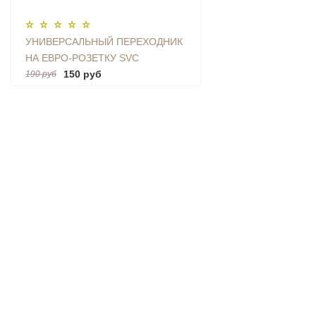
УНИВЕРСАЛЬНЫЙ ПЕРЕХОДНИК
НА ЕВРО-РОЗЕТКУ SVC
(AU|US|UK-EU)
150 руб
190 руб