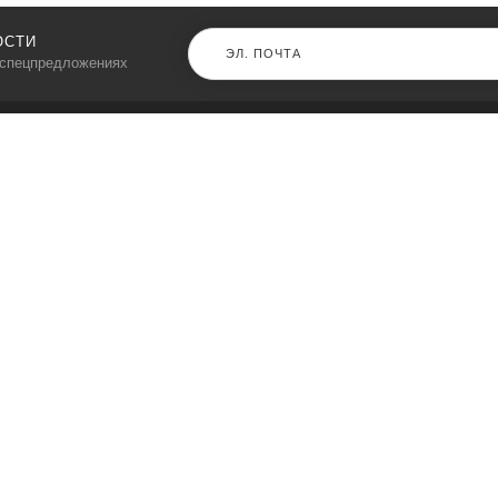
ОСТИ
 спецпредложениях
КАТАЛОГ
⠀
Кресла компьютерные
Пылесосы
Кронштейны для монитора
Чемоданы
Кронштейны для телевизора
Мультиварки
Кронштейн для микрофонов
Аквариумы
Кулеры для телефонов
Телескопы