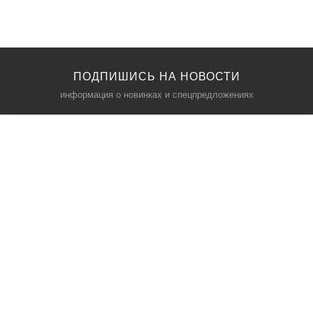
ПОДПИШИСЬ НА НОВОСТИ
информация о новинках и спецпредложениях
КАТАЛОГ
⠀
Кресла компьютерные
Пылесосы
Кронштейны для монитора
Чемоданы
Кронштейны для телевизора
Мультиварки