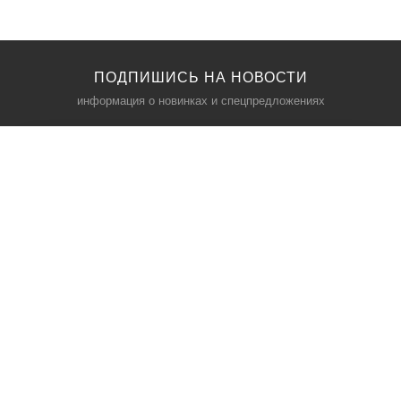
ПОДПИШИСЬ НА НОВОСТИ
информация о новинках и спецпредложениях
КАТАЛОГ
⠀
Кресла компьютерные
Пылесосы
Кронштейны для монитора
Чемоданы
Кронштейны для телевизора
Мультиварки
Кронштейн для микрофонов
Аквариумы