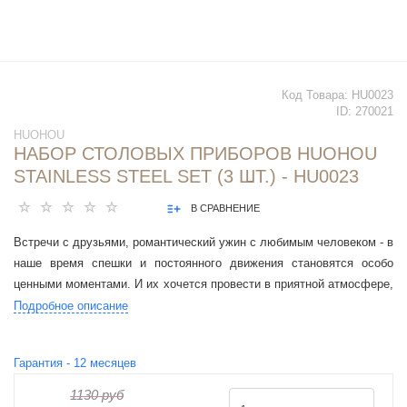
Код Товара:
HU0023
ID:
270021
HUOHOU
НАБОР СТОЛОВЫХ ПРИБОРОВ HUOHOU
STAINLESS STEEL SET (3 ШТ.) - HU0023
В СРАВНЕНИЕ
Встречи с друзьями, романтический ужин с любимым человеком - в
наше время спешки и постоянного движения становятся особо
ценными моментами. И их хочется провести в приятной атмосфере,
с вкусной едой и изысканными столовыми приборами.
Подробное описание
Гарантия -
12
месяцев
1130 руб