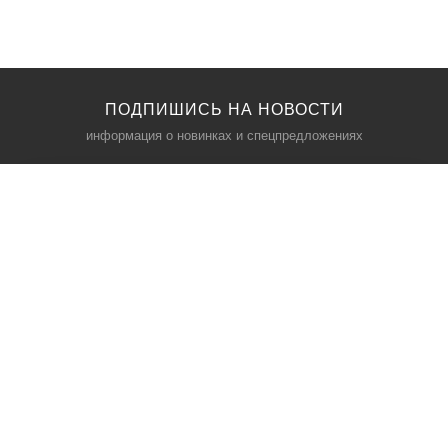
ПОДПИШИСЬ НА НОВОСТИ
информация о новинках и спецпредложениях
КАТАЛОГ
⠀
Кресла компьютерные
Пылесосы
Кронштейны для монитора
Чемоданы
Кронштейны для телевизора
Мультиварки