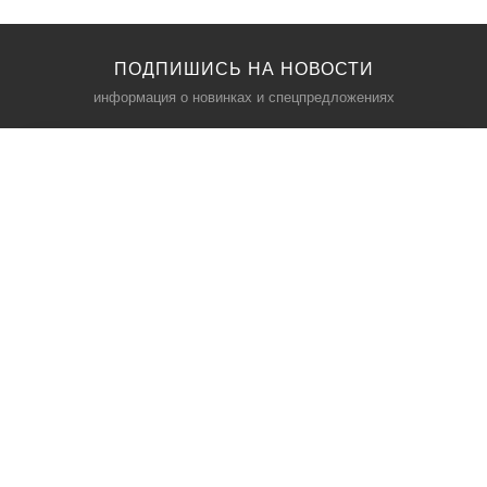
ПОДПИШИСЬ НА НОВОСТИ
информация о новинках и спецпредложениях
КАТАЛОГ
⠀
Кресла компьютерные
Пылесосы
Кронштейны для монитора
Чемоданы
Кронштейны для телевизора
Мультиварки
Кронштейн для микрофонов
Аквариумы