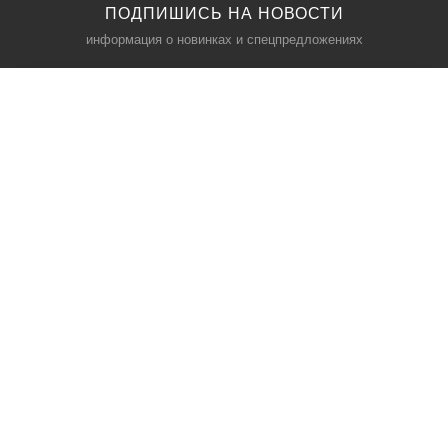
ПОДПИШИСЬ НА НОВОСТИ
информация о новинках и спецпредложениях
КАТАЛОГ
⠀
Кресла компьютерные
Пылесосы
Кронштейны для монитора
Чемоданы
Кронштейны для телевизора
Мультиварки
Кронштейн для микрофонов
Аквариумы
Кулеры для телефонов
Телескопы