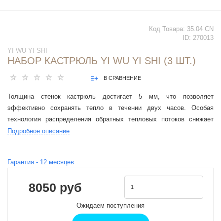
Код Товара:
35.04 CN
ID:
270013
YI WU YI SHI
НАБОР КАСТРЮЛЬ YI WU YI SHI (3 ШТ.)
В СРАВНЕНИЕ
Толщина стенок кастрюль достигает 5 мм, что позволяет
эффективно сохранять тепло в течении двух часов. Особая
технология распределения обратных тепловых потоков снижает
давление и способствуют сохранению оригинального вкуса пищи.
Подробное описание
Гарантия -
12
месяцев
8050 руб
Ожидаем поступления