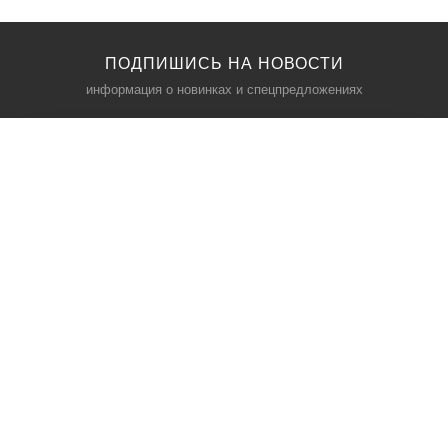
ПОДПИШИСЬ НА НОВОСТИ
информация о новинках и спецпредложениях
КАТАЛОГ
⠀
Кресла компьютерные
Пылесосы
Кронштейны для монитора
Чемоданы
Кронштейны для телевизора
Мультиварки
Кронштейн для микрофонов
Аквариумы