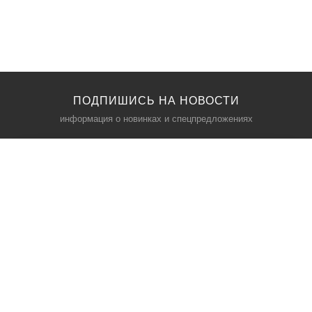
ПОДПИШИСЬ НА НОВОСТИ
информация о новинках и спецпредложениях
КАТАЛОГ
⠀
Кресла компьютерные
Пылесосы
Кронштейны для монитора
Чемоданы