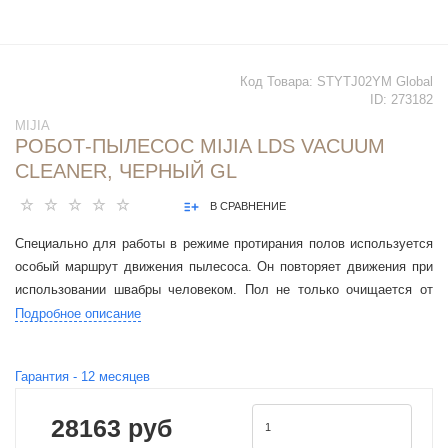
Код Товара:
STYTJ02YM Global
ID:
273182
MIJIA
РОБОТ-ПЫЛЕСОС MIJIA LDS VACUUM
CLEANER, ЧЕРНЫЙ GL
В СРАВНЕНИЕ
Специально для работы в режиме протирания полов используется
особый маршрут движения пылесоса. Он повторяет движения при
использовании швабры человеком. Пол не только очищается от
пыли и грязи, но и приобретает первозданный блеск.
Подробное описание
Гарантия -
12
месяцев
28163 руб