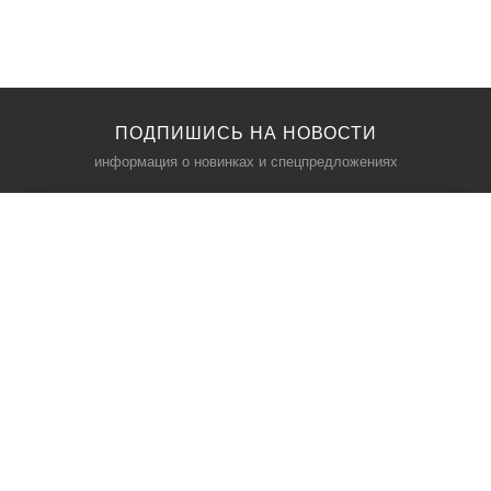
ПОДПИШИСЬ НА НОВОСТИ
информация о новинках и спецпредложениях
КАТАЛОГ
⠀
Кресла компьютерные
Пылесосы
Кронштейны для монитора
Чемоданы
Кронштейны для телевизора
Мультиварки