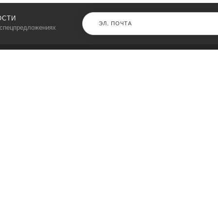
ОСТИ
 спецпредложениях
КАТАЛОГ
⠀
Кресла компьютерные
Пылесосы
Кронштейны для монитора
Чемоданы
Кронштейны для телевизора
Мультиварки
Кронштейн для микрофонов
Аквариумы
Кулеры для телефонов
Телескопы