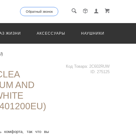
Обратный звонок
АЗ ЖИЗНИ
АКСЕССУАРЫ
НАУШНИКИ
ТРАНС
U)
Код Товара:
2C602RUW
CLEA
ID:
275125
UM AND
WHITE
401200EU)
ь комфорта, так что вы