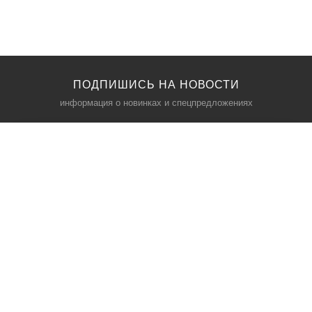
ПОДПИШИСЬ НА НОВОСТИ
информация о новинках и спецпредложениях
КАТАЛОГ
⠀
Кресла компьютерные
Пылесосы
Кронштейны для монитора
Чемоданы
Кронштейны для телевизора
Мультиварки