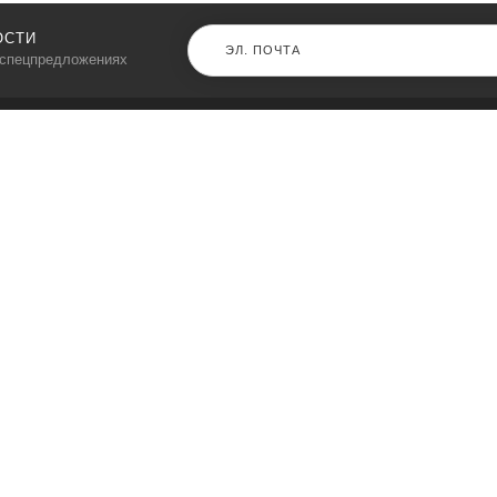
ОСТИ
 спецпредложениях
КАТАЛОГ
⠀
Кресла компьютерные
Пылесосы
Кронштейны для монитора
Чемоданы
Кронштейны для телевизора
Мультиварки
Кронштейн для микрофонов
Аквариумы
Кулеры для телефонов
Телескопы