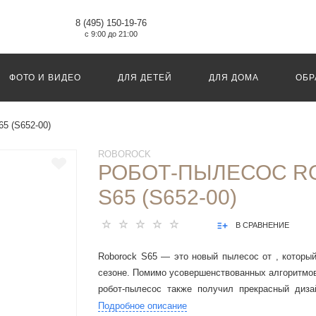
8 (495) 150-19-76
с 9:00 до 21:00
ФОТО И ВИДЕО
ДЛЯ ДЕТЕЙ
ДЛЯ ДОМА
ОБР
5 (S652-00)
ROBOROCK
РОБОТ-ПЫЛЕСОС R
S65 (S652-00)
В СРАВНЕНИЕ
Roborock S65 — это новый пылесос от , которы
сезоне. Помимо усовершенствованных алгоритмов
робот-пылесос также получил прекрасный диза
премии iF Design Awards 2019.
Подробное описание