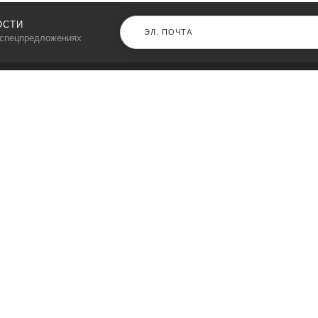
ОСТИ
 спецпредложениях
КАТАЛОГ
⠀
Кресла компьютерные
Пылесосы
Кронштейны для монитора
Чемоданы
Кронштейны для телевизора
Мультиварки
Кронштейн для микрофонов
Аквариумы
Кулеры для телефонов
Телескопы