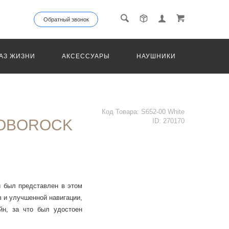
Обратный звонок
АЗ ЖИЗНИ
АКСЕССУАРЫ
НАУШНИКИ
ТРАНС
Код Товара:
S652-00 White
OBOROCK
ID:
270170
й был представлен в этом
 и улучшенной навигации,
йн, за что был удостоен