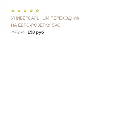
УНИВЕРСАЛЬНЫЙ ПЕРЕХОДНИК
НА ЕВРО-РОЗЕТКУ SVC
(AU|US|UK-EU)
150 руб
190 руб