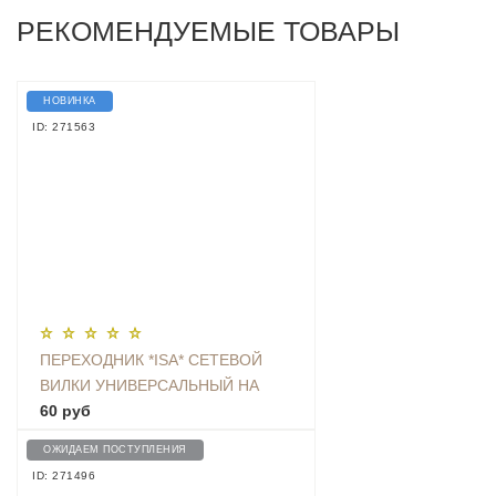
РЕКОМЕНДУЕМЫЕ ТОВАРЫ
НОВИНКА
ID: 271563
ПЕРЕХОДНИК *ISA* СЕТЕВОЙ
ВИЛКИ УНИВЕРСАЛЬНЫЙ НА
ЕВРО С ЗАЗЕМЛЕНИЕМ KT-168
60 руб
ОЖИДАЕМ ПОСТУПЛЕНИЯ
ID: 271496