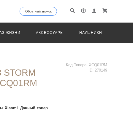
Обратный звонок
АЗ ЖИЗНИ
АКСЕССУАРЫ
НАУШНИКИ
ТРАНС
Код Товара:
XCQ01RM
8 STORM
ID:
270149
XCQ01RM
ы Xiaomi. Данный товар