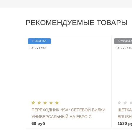
РЕКОМЕНДУЕМЫЕ ТОВАРЫ
НОВИНКА
ОЖИДАЕ
ID: 271563
ID: 27061
ПЕРЕХОДНИК *ISA* СЕТЕВОЙ ВИЛКИ
ЩЕТКА
УНИВЕРСАЛЬНЫЙ НА ЕВРО С
BRUSH
ЗАЗЕМЛЕНИЕМ KT-168
60 руб
STORM
1530 р