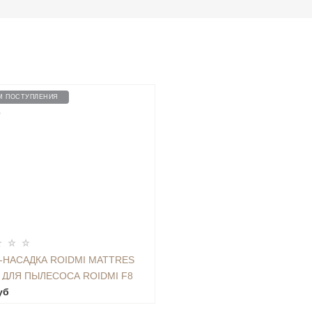
М ПОСТУПЛЕНИЯ
0
-НАСАДКА ROIDMI MATTRES
 ДЛЯ ПЫЛЕСОСА ROIDMI F8
 VACUUM XCQCMS01RM
уб