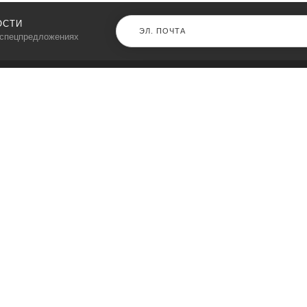
ОСТИ
 спецпредложениях
КАТАЛОГ
⠀
Кресла компьютерные
Пылесосы
Кронштейны для монитора
Чемоданы
Кронштейны для телевизора
Мультиварки
Кронштейн для микрофонов
Аквариумы
Кулеры для телефонов
Телескопы