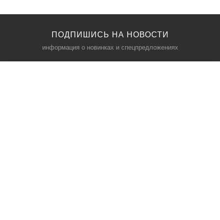
ПОДПИШИСЬ НА НОВОСТИ
информация о новинках и спецпредложениях
КАТАЛОГ
⠀
Кресла компьютерные
Пылесосы
Кронштейны для монитора
Чемоданы
Кронштейны для телевизора
Мультиварки
Кронштейн для микрофонов
Аквариумы