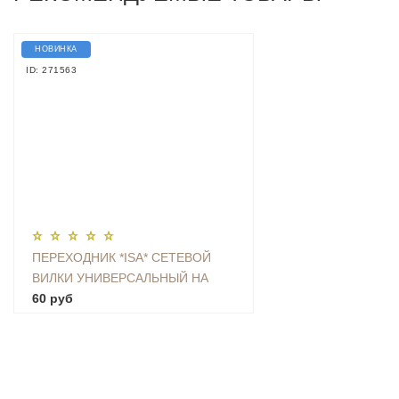
НОВИНКА
ID: 271563
ПЕРЕХОДНИК *ISA* СЕТЕВОЙ
ВИЛКИ УНИВЕРСАЛЬНЫЙ НА
ЕВРО С ЗАЗЕМЛЕНИЕМ KT-168
60 руб