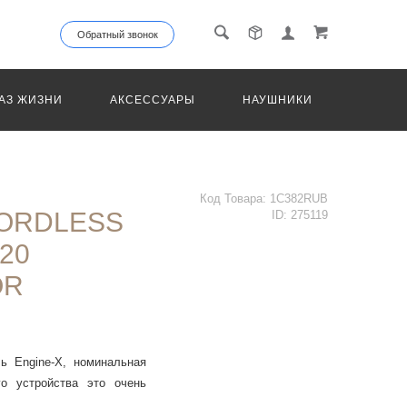
Обратный звонок
АЗ ЖИЗНИ
АКСЕССУАРЫ
НАУШНИКИ
ТРАНС
Код Товара:
1C382RUB
CORDLESS
ID:
275119
20
OR
ь Engine-X, номинальная
о устройства это очень