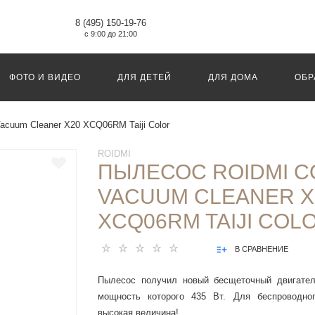
8 (495) 150-19-76
с 9:00 до 21:00
ФОТО И ВИДЕО
ДЛЯ ДЕТЕЙ
ДЛЯ ДОМА
ОБР
acuum Cleaner X20 XCQ06RM Taiji Color
ROIDMI
ПЫЛЕСОС ROIDMI 
VACUUM CLEANER X
XCQ06RM TAIJI COL
В СРАВНЕНИЕ
Пылесос получил новый бесщеточный двигател
мощность которого 435 Вт. Для беспроводног
высокая величина!