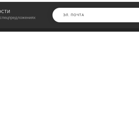
ОСТИ
 спецпредложениях
КАТАЛОГ
⠀
Кресла компьютерные
Пылесосы
Кронштейны для монитора
Чемоданы
Кронштейны для телевизора
Мультиварки
Кронштейн для микрофонов
Аквариумы
Кулеры для телефонов
Телескопы