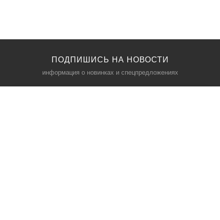
ПОДПИШИСЬ НА НОВОСТИ
информация о новинках и спецпредложениях
КАТАЛОГ
⠀
Кресла компьютерные
Пылесосы
Кронштейны для монитора
Чемоданы
Кронштейны для телевизора
Мультиварки