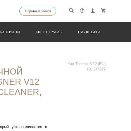
Обратный звонок
АЗ ЖИЗНИ
АКСЕССУАРЫ
НАУШНИКИ
ТРАНС
Код Товара:
V12 (EU)
ЧНОЙ
ID:
274377
NER V12
CLEANER,
торый устанавливается в