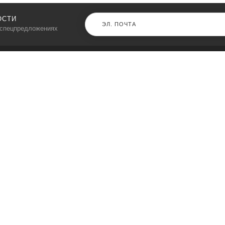
ОСТИ
 спецпредложениях
КАТАЛОГ
⠀
Кресла компьютерные
Пылесосы
Кронштейны для монитора
Чемоданы
Кронштейны для телевизора
Мультиварки
Кронштейн для микрофонов
Аквариумы
Кулеры для телефонов
Телескопы