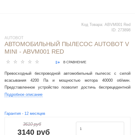
Код Товара:
ABVM001 Red
ID:
273898
AUTOBOT
АВТОМОБИЛЬНЫЙ ПЫЛЕСОС AUTOBOT V
MINI - ABVM001 RED
В СРАВНЕНИЕ
Превосходный беспроводной автомобильный пылесос с силой
всасывания 4200 Па и мощностью мотора 40000 об/мин.
Представленное устройство позволит достичь беспрецедентной
мощности всасывания. Станет незаменимым помощником для
Подробное описание
уборки и очистки даже самых сложных загрязнений
Гарантия -
12
месяцев
3610 руб
3140 руб