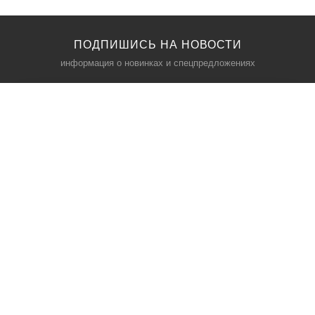
ПОДПИШИСЬ НА НОВОСТИ
информация о новинках и спецпредложениях
КАТАЛОГ
⠀
Кресла компьютерные
Пылесосы
Кронштейны для монитора
Чемоданы
Кронштейны для телевизора
Мультиварки
Кронштейн для микрофонов
Аквариумы