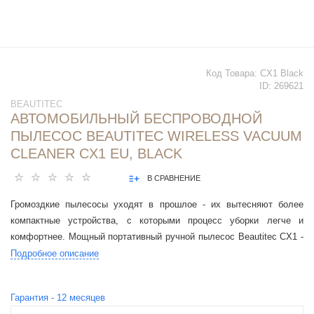
Код Товара:
CX1 Black
ID:
269621
BEAUTITEC
АВТОМОБИЛЬНЫЙ БЕСПРОВОДНОЙ
ПЫЛЕСОС BEAUTITEC WIRELESS VACUUM
CLEANER CX1 EU, BLACK
В СРАВНЕНИЕ
Громоздкие пылесосы уходят в прошлое - их вытесняют более
компактные устройства, с которыми процесс уборки легче и
комфортнее. Мощный портативный ручной пылесос Beautitec CX1 -
характерный представитель нового поколения пылесосов.
Подробное описание
Гарантия -
12
месяцев