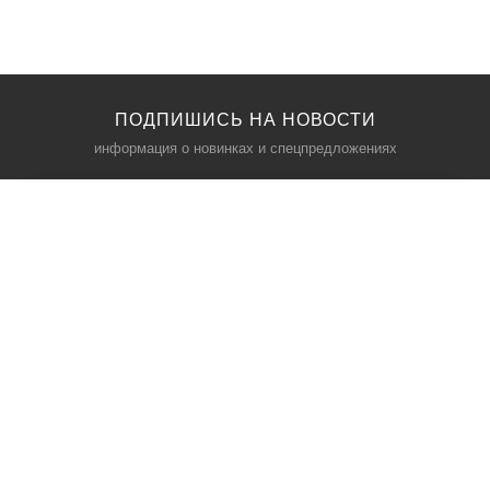
ПОДПИШИСЬ НА НОВОСТИ
информация о новинках и спецпредложениях
КАТАЛОГ
⠀
Кресла компьютерные
Пылесосы
Кронштейны для монитора
Чемоданы
Кронштейны для телевизора
Мультиварки