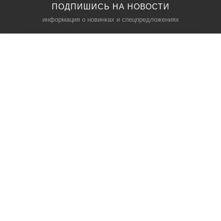
ПОДПИШИСЬ НА НОВОСТИ
информация о новинках и спецпредложениях
КАТАЛОГ
⠀
Кресла компьютерные
Пылесосы
Кронштейны для монитора
Чемоданы
Кронштейны для телевизора
Мультиварки
Кронштейн для микрофонов
Аквариумы
Кулеры для телефонов
Телескопы