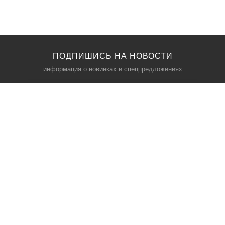
ПОДПИШИСЬ НА НОВОСТИ
информация о новинках и спецпредложениях
КАТАЛОГ
⠀
Кресла компьютерные
Пылесосы
Кронштейны для монитора
Чемоданы
Кронштейны для телевизора
Мультиварки