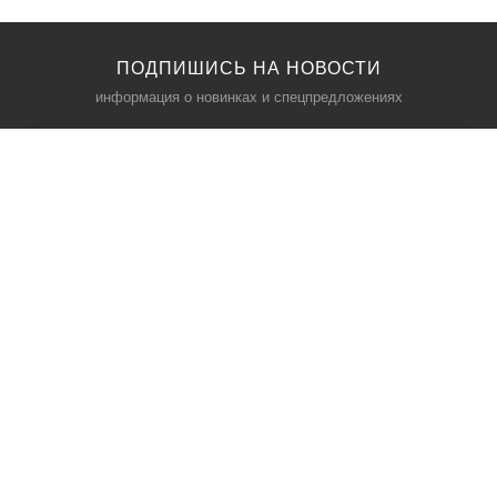
ПОДПИШИСЬ НА НОВОСТИ
информация о новинках и спецпредложениях
КАТАЛОГ
⠀
Кресла компьютерные
Пылесосы
Кронштейны для монитора
Чемоданы
Кронштейны для телевизора
Мультиварки
Кронштейн для микрофонов
Аквариумы
Кулеры для телефонов
Телескопы