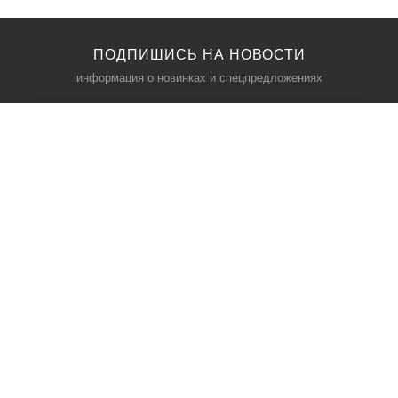
ПОДПИШИСЬ НА НОВОСТИ
информация о новинках и спецпредложениях
КАТАЛОГ
⠀
Кресла компьютерные
Пылесосы
Кронштейны для монитора
Чемоданы
Кронштейны для телевизора
Мультиварки
Кронштейн для микрофонов
Аквариумы
Кулеры для телефонов
Телескопы