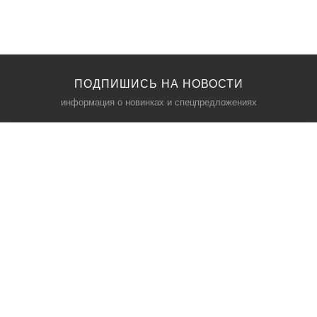
ПОДПИШИСЬ НА НОВОСТИ
информация о новинках и спецпредложениях
КАТАЛОГ
⠀
Кресла компьютерные
Пылесосы
Кронштейны для монитора
Чемоданы
Кронштейны для телевизора
Мультиварки