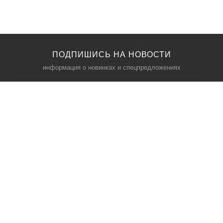
ПОДПИШИСЬ НА НОВОСТИ
информация о новинках и спецпредложениях
КАТАЛОГ
⠀
Кресла компьютерные
Пылесосы
Кронштейны для монитора
Чемоданы
Кронштейны для телевизора
Мультиварки