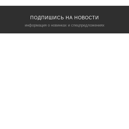
ПОДПИШИСЬ НА НОВОСТИ
информация о новинках и спецпредложениях
КАТАЛОГ
⠀
Кресла компьютерные
Пылесосы
Кронштейны для монитора
Чемоданы
Кронштейны для телевизора
Мультиварки
Кронштейн для микрофонов
Аквариумы
Кулеры для телефонов
Телескопы