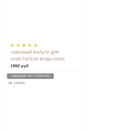
СМЕННЫЙ ФИЛЬТР ДЛЯ
ОЧИСТИТЕЛЯ ВОДЫ VIOMI
FILTER KETTLE L1 | L1 UV (3 ШТ.)
1960 руб
- V1-FX4H
ОЖИДАЕМ ПОСТУПЛЕНИЯ
ID: 274011