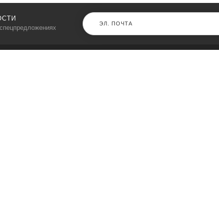
ОСТИ
 спецпредложениях
КАТАЛОГ
⠀
Кресла компьютерные
Пылесосы
Кронштейны для монитора
Чемоданы
Кронштейны для телевизора
Мультиварки
Кронштейн для микрофонов
Аквариумы
Кулеры для телефонов
Телескопы