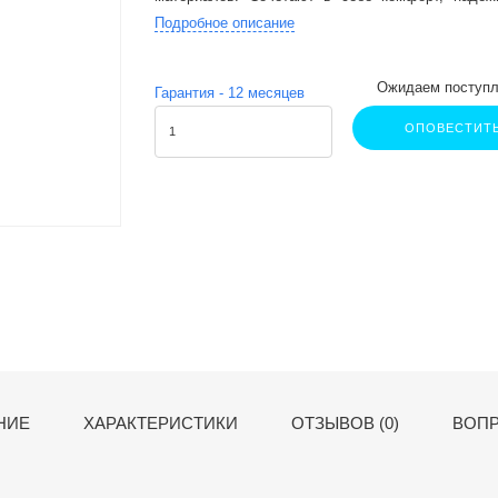
технологии.
Подробное описание
Ожидаем поступл
Гарантия -
12
месяцев
ОПОВЕСТИТ
НИЕ
ХАРАКТЕРИСТИКИ
ОТЗЫВОВ (0)
ВОПР