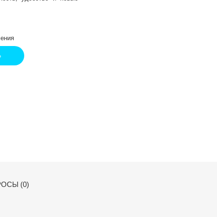
ения
Ь
ОСЫ (0)