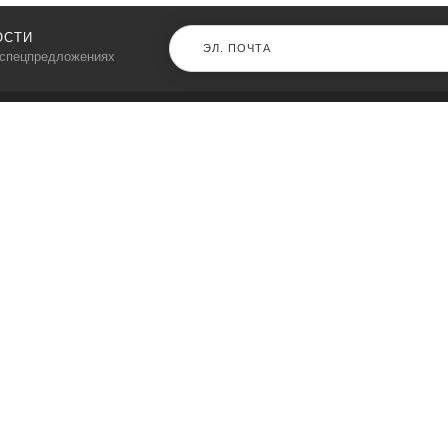
ОСТИ
 спецпредложениях
КАТАЛОГ
⠀
Кресла компьютерные
Пылесосы
Кронштейны для монитора
Чемоданы
Кронштейны для телевизора
Мультиварки
Кронштейн для микрофонов
Аквариумы
Кулеры для телефонов
Телескопы