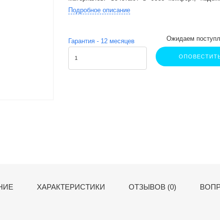
технологии.
Подробное описание
Ожидаем поступл
Гарантия -
12
месяцев
ОПОВЕСТИТ
НИЕ
ХАРАКТЕРИСТИКИ
ОТЗЫВОВ (0)
ВОПР