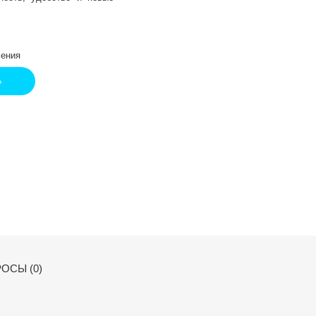
ения
Ь
ОСЫ (0)