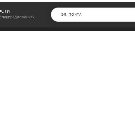
ОСТИ
 спецпредложениях
КАТАЛОГ
⠀
Кресла компьютерные
Пылесосы
Кронштейны для монитора
Чемоданы
Кронштейны для телевизора
Мультиварки
Кронштейн для микрофонов
Аквариумы
Кулеры для телефонов
Телескопы