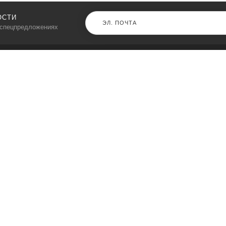
ОСТИ
 спецпредложениях
КАТАЛОГ
⠀
Кресла компьютерные
Пылесосы
Кронштейны для монитора
Чемоданы
Кронштейны для телевизора
Мультиварки
Кронштейн для микрофонов
Аквариумы
Кулеры для телефонов
Телескопы