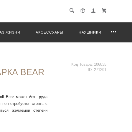
АЗ ЖИЗНИ
АКСЕССУАРЫ
НАУШНИКИ
Код Товара:
106835
РКА BEAR
ID:
271291
ll Bear может без труда
 не потребуется стоять с
иться желаемой степени