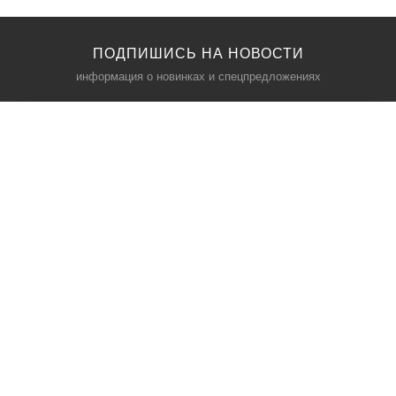
ПОДПИШИСЬ НА НОВОСТИ
информация о новинках и спецпредложениях
КАТАЛОГ
⠀
Кресла компьютерные
Пылесосы
Кронштейны для монитора
Чемоданы
Кронштейны для телевизора
Мультиварки
Кронштейн для микрофонов
Аквариумы
Кулеры для телефонов
Телескопы