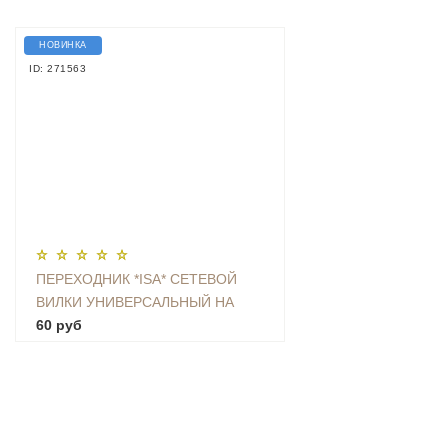
НОВИНКА
ID: 271563
ПЕРЕХОДНИК *ISA* СЕТЕВОЙ
ВИЛКИ УНИВЕРСАЛЬНЫЙ НА
ЕВРО С ЗАЗЕМЛЕНИЕМ KT-168
60 руб