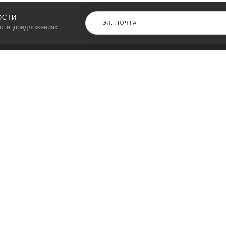
ОСТИ
 спецпредложениях
КАТАЛОГ
⠀
Кресла компьютерные
Пылесосы
Кронштейны для монитора
Чемоданы
Кронштейны для телевизора
Мультиварки
Кронштейн для микрофонов
Аквариумы
Кулеры для телефонов
Телескопы