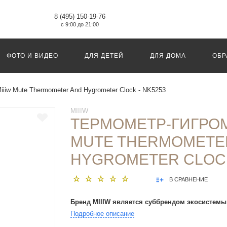
8 (495) 150-19-76
с 9:00 до 21:00
ФОТО И ВИДЕО
ДЛЯ ДЕТЕЙ
ДЛЯ ДОМА
ОБР
iiiw Mute Thermometer And Hygrometer Clock - NK5253
MIIIW
ТЕРМОМЕТР-ГИГРОМ
MUTE THERMOMETE
HYGROMETER CLOCK
В СРАВНЕНИЕ
Бренд MIIIW является суббрендом экосистемы
Подробное описание