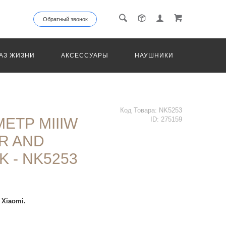
Обратный звонок
АЗ ЖИЗНИ
АКСЕССУАРЫ
НАУШНИКИ
ТРАНС
Код Товара:
NK5253
ЕТР MIIIW
ID:
275159
R AND
 - NK5253
 Xiaomi.