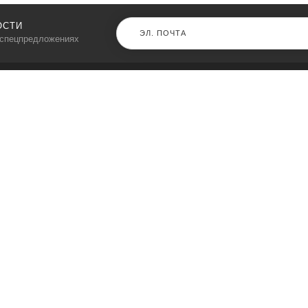
ОСТИ
 спецпредложениях
КАТАЛОГ
⠀
Кресла компьютерные
Пылесосы
Кронштейны для монитора
Чемоданы
Кронштейны для телевизора
Мультиварки
Кронштейн для микрофонов
Аквариумы
Кулеры для телефонов
Телескопы