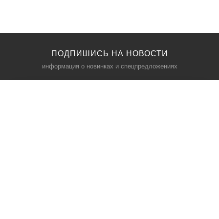
ПОДПИШИСЬ НА НОВОСТИ
информация о новинках и спецпредложениях
КАТАЛОГ
⠀
Кресла компьютерные
Пылесосы
Кронштейны для монитора
Чемоданы
Кронштейны для телевизора
Мультиварки