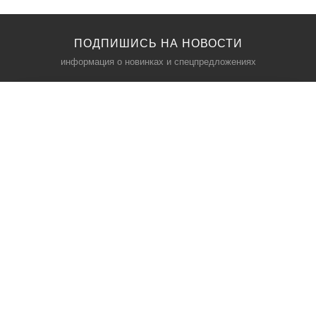
ПОДПИШИСЬ НА НОВОСТИ
информация о новинках и спецпредложениях
КАТАЛОГ
⠀
Кресла компьютерные
Пылесосы
Кронштейны для монитора
Чемоданы
Кронштейны для телевизора
Мультиварки
Кронштейн для микрофонов
Аквариумы
Кулеры для телефонов
Телескопы