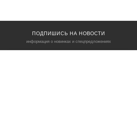
ПОДПИШИСЬ НА НОВОСТИ
информация о новинках и спецпредложениях
КАТАЛОГ
⠀
Кресла компьютерные
Пылесосы
Кронштейны для монитора
Чемоданы
Кронштейны для телевизора
Мультиварки