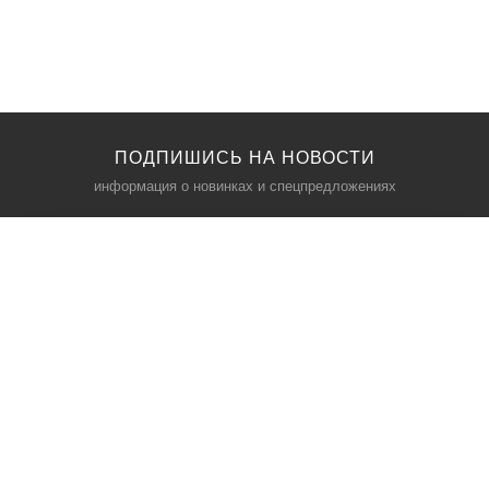
ПОДПИШИСЬ НА НОВОСТИ
информация о новинках и спецпредложениях
КАТАЛОГ
⠀
Кресла компьютерные
Пылесосы
Кронштейны для монитора
Чемоданы