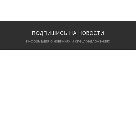
ПОДПИШИСЬ НА НОВОСТИ
информация о новинках и спецпредложениях
КАТАЛОГ
⠀
Кресла компьютерные
Пылесосы
Кронштейны для монитора
Чемоданы
Кронштейны для телевизора
Мультиварки