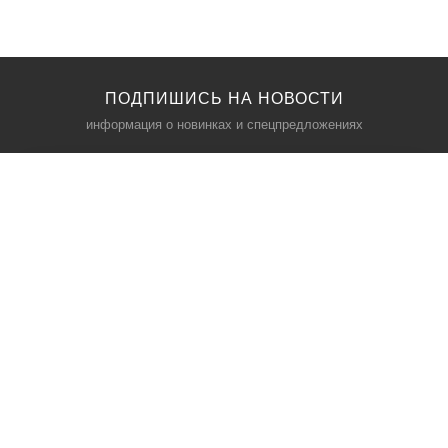
ПОДПИШИСЬ НА НОВОСТИ
информация о новинках и спецпредложениях
КАТАЛОГ
⠀
Кресла компьютерные
Пылесосы
Кронштейны для монитора
Чемоданы
Кронштейны для телевизора
Мультиварки